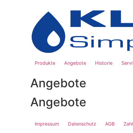
Zum
Inhalt
springen
Produkte
Angebote
Historie
Serv
Angebote
Angebote
Impressum
Datenschutz
AGB
Zah