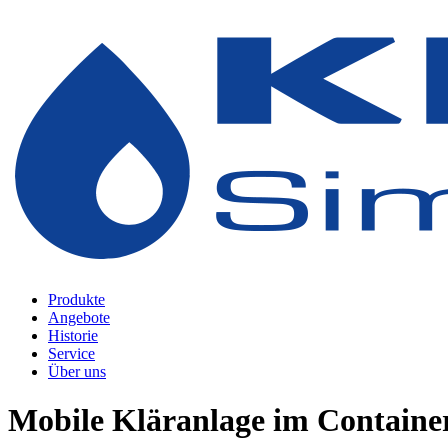
Zum
Inhalt
springen
Produkte
Angebote
Historie
Service
Über uns
Mobile Kläranlage im Containe