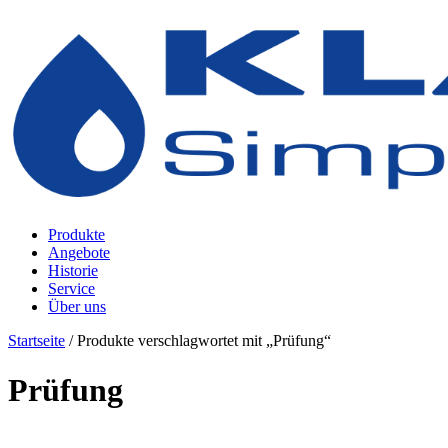
Zum
Inhalt
springen
Produkte
Angebote
Historie
Service
Über uns
Startseite
/ Produkte verschlagwortet mit „Prüfung“
Prüfung